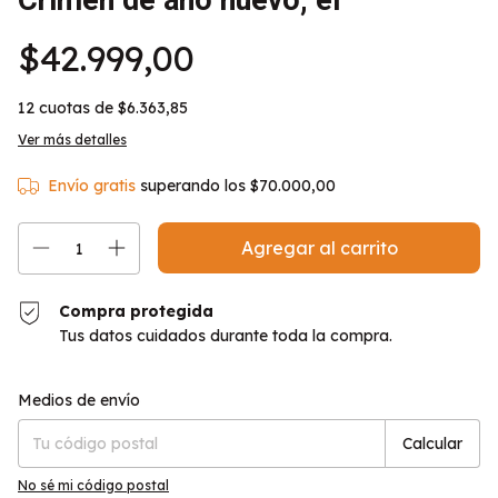
Crimen de año nuevo, el
$42.999,00
12
cuotas de
$6.363,85
Ver más detalles
Envío gratis
superando los
$70.000,00
Compra protegida
Tus datos cuidados durante toda la compra.
Entregas para el CP:
Cambiar CP
Medios de envío
Calcular
No sé mi código postal