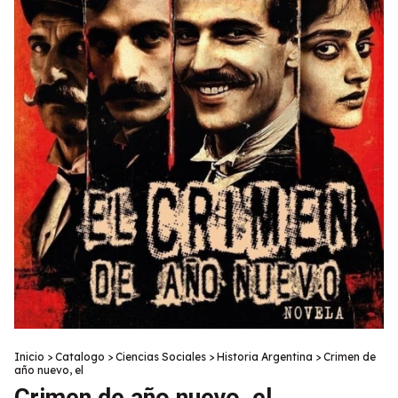
Inicio
>
Catalogo
>
Ciencias Sociales
>
Historia Argentina
>
Crimen de
año nuevo, el