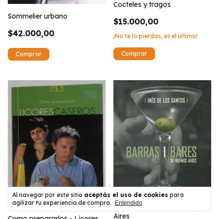
Cocteles y tragos
Sommelier urbano
$15.000,00
$42.000,00
¡No te lo pierdas, es el último!
Al navegar por este sitio
aceptás el uso de cookies
para
agilizar tu experiencia de compra.
Entendido
Barras y bares de Buenos
Aires
Como prepararlos - Licores