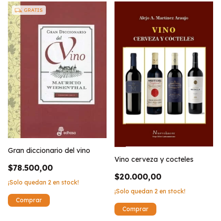
GRATIS
Gran diccionario del vino
Vino cerveza y cocteles
$78.500,00
$20.000,00
¡Solo quedan
2
en stock!
¡Solo quedan
2
en stock!