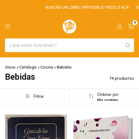
BUSCÁS UN LIBRO IMPOSIBLE? PEDÍLO ACÁ
ENVIO GRATIS PO
0
Inicio
>
Catalogo
>
Cocina
>
Bebidas
Bebidas
74 productos
Ordenar por:
Filtrar
Más vendidos