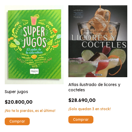
Atlas ilustrado de licores y
cocteles
Super jugos
$28.690,00
$20.800,00
¡Solo quedan
3
en stock!
¡No te lo pierdas, es el último!