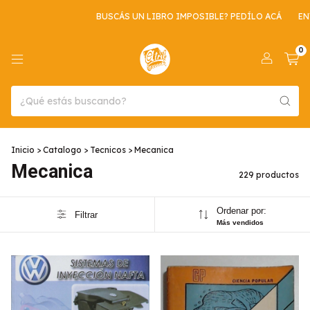
BUSCÁS UN LIBRO IMPOSIBLE? PEDÍLO ACÁ
ENVIO GRATIS POR COM
0
Inicio
>
Catalogo
>
Tecnicos
>
Mecanica
Mecanica
229 productos
Ordenar por:
Filtrar
Más vendidos