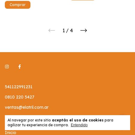
1
/
4
541122991231
0810 220 5427
ventas@elatril.com.ar
25 de Mayo 130, Morón
Al navegar por este sitio
aceptás el uso de cookies
para
agilizar tu experiencia de compra.
Entendido
Inicio