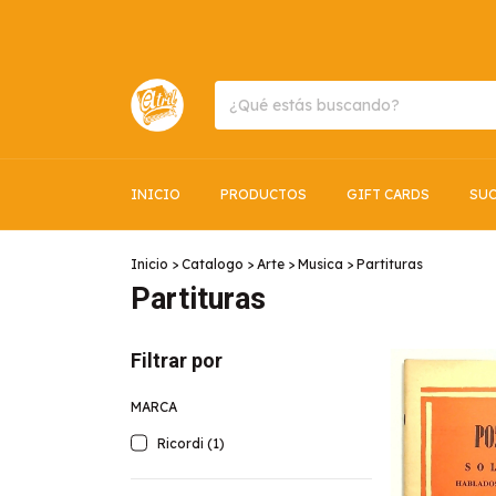
INICIO
PRODUCTOS
GIFT CARDS
SUC
Inicio
>
Catalogo
>
Arte
>
Musica
>
Partituras
Partituras
Filtrar por
MARCA
Ricordi (1)