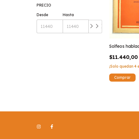
PRECIO
Desde
Hasta
Solfeos habla
$11.440,00
¡Solo quedan
4
e