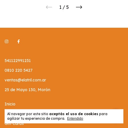
1
/
5
541122991231
0810 220 5427
ventas@elatril.com.ar
25 de Mayo 130, Morón
Inicio
Productos
Al navegar por este sitio
aceptás el uso de cookies
para
agilizar tu experiencia de compra.
Entendido
Gift Cards