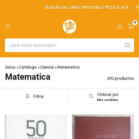
BUSCÁS UN LIBRO IMPOSIBLE? PEDÍLO ACÁ
ENVIO GRATIS POR CO
0
Inicio
>
Catalogo
>
Ciencia
>
Matematica
Matematica
291 productos
Ordenar por:
Filtrar
Más vendidos