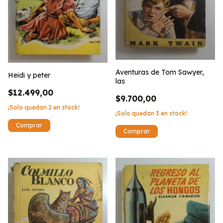
Aventuras de Tom Sawyer,
Heidi y peter
las
$12.499,00
$9.700,00
¡Solo quedan
2
en stock!
¡Solo quedan
3
en stock!