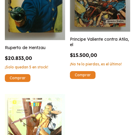
Principe Valiente contra Atila,
el
Ruperto de Hentzau
$15.500,00
$20.833,00
¡No te lo pierdas, es el último!
¡Solo quedan
5
en stock!