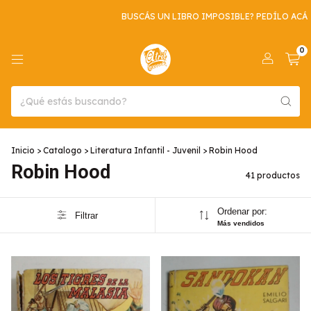
BUSCÁS UN LIBRO IMPOSIBLE? PEDÍLO ACÁ
ENVIO GRAT
0
Inicio
>
Catalogo
>
Literatura Infantil - Juvenil
>
Robin Hood
Robin Hood
41 productos
Ordenar por:
Filtrar
Más vendidos