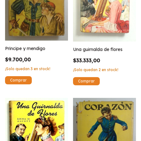
Principe y mendigo
Una guirnalda de flores
$9.700,00
$33.333,00
¡Solo quedan
3
en stock!
¡Solo quedan
2
en stock!