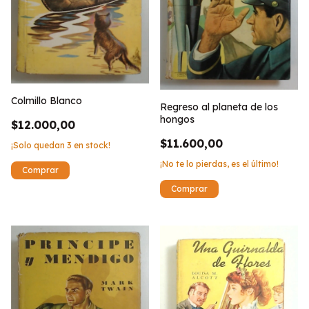
Colmillo Blanco
Regreso al planeta de los
hongos
$12.000,00
$11.600,00
¡Solo quedan
3
en stock!
¡No te lo pierdas, es el último!