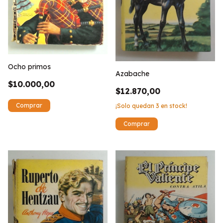
Ocho primos
Azabache
$10.000,00
$12.870,00
¡Solo quedan
3
en stock!