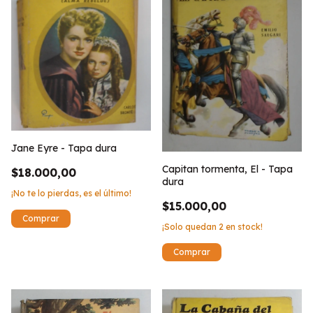
Jane Eyre - Tapa dura
Capitan tormenta, El - Tapa
$18.000,00
dura
¡No te lo pierdas, es el último!
$15.000,00
¡Solo quedan
2
en stock!