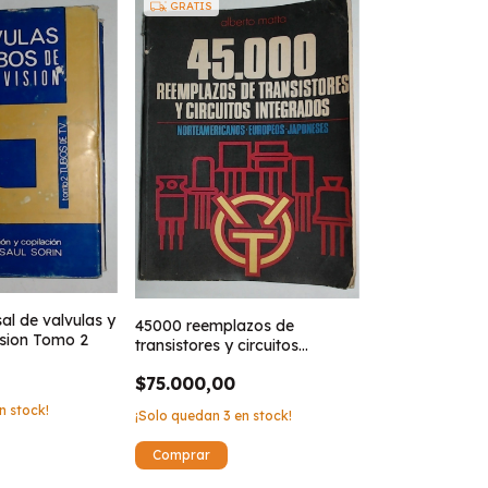
GRATIS
al de valvulas y
45000 reemplazos de
ision Tomo 2
transistores y circuitos
integrados
$75.000,00
n stock!
¡Solo quedan
3
en stock!