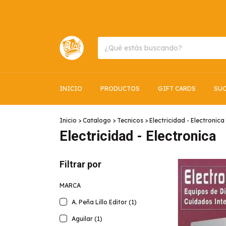
INICIO
PRODUCTOS
GIFT CARDS
SUC
Inicio
>
Catalogo
>
Tecnicos
>
Electricidad - Electronica
Electricidad - Electronica
Filtrar por
MARCA
A. Peña Lillo Editor (1)
Aguilar (1)