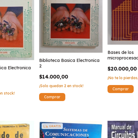
Bases de los
microprocesad
Biblioteca Basica Electronica
2
ica Electronica
$20.000,00
$14.000,00
¡No te lo pierdas,
¡Solo quedan
2
en stock!
n stock!
GRATIS