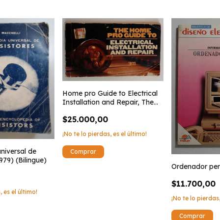
Home pro Guide to Electrical
Installation and Repair, The
(ingles)
$25.000,00
¡No te lo pierdas, es el último!
niversal de
979) (Bilingue)
Ordenador per
$11.700,00
, es el último!
¡No te lo pierdas,