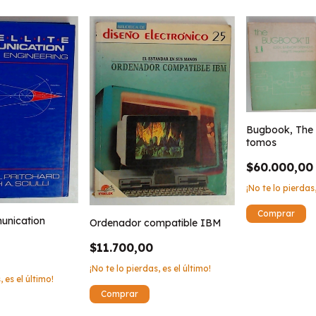
Bugbook, The (
tomos
$60.000,00
¡No te lo pierdas,
munication
Ordenador compatible IBM
$11.700,00
¡No te lo pierdas, es el último!
, es el último!