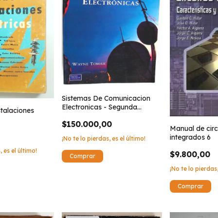
Sistemas De Comunicacion
Electronicas - Segunda
stalaciones
edicion
$150.000,00
Manual de circ
integrados 6
¡No te lo pierdas, es el último!
, es el último!
$9.800,00
¡No te lo pierdas,