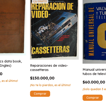
GRATIS
ics data book,
(Ingles)
Reparaciones de video-
Manual univers
cassetteras
00
tubos de telev
$150.000,00
, es el último!
$60.000,00
¡No te lo pierdas, es el último!
¡Solo quedan
3
e