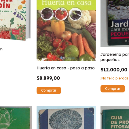
in
Jardeneria pa
pequeños
Huerta en casa - paso a paso
$12.000,00
$8.899,00
¡No te lo pierdas,