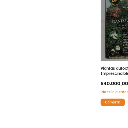
Plantas autoc
Imprescindibl
naturaleza y p
$40.000,0
humanidad
¡No te lo pierdas