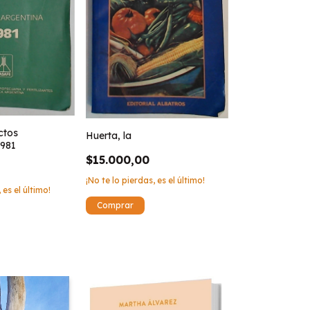
ctos
Huerta, la
1981
$15.000,00
¡No te lo pierdas, es el último!
 es el último!