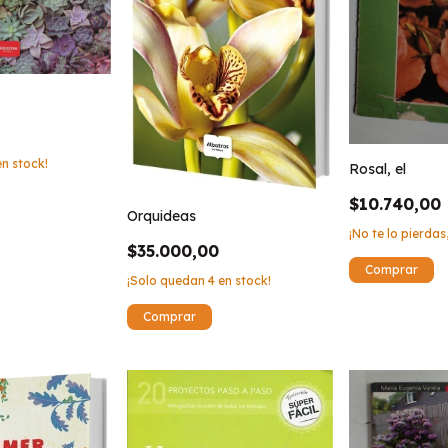
n stock!
Rosal, el
$10.740,00
Orquideas
¡No te lo pierdas,
$35.000,00
¡Solo quedan
4
en stock!