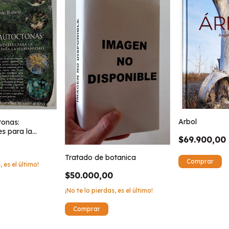
Arbol
tonas:
es para la
$69.900,00
ara la
0
Tratado de botanica
, es el último!
$50.000,00
¡No te lo pierdas, es el último!