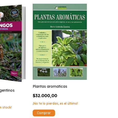
Plantas aromaticas
gentinos
$32.000,00
¡No te lo pierdas, es el último!
n stock!