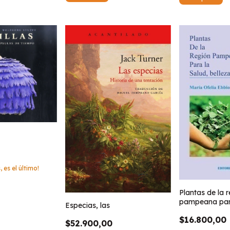
, es el último!
Plantas de la 
pampeana para
Especias, las
belleza y coci
$16.800,00
$52.900,00