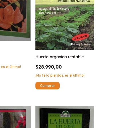
Huerta organica rentable
$28.990,00
 es el último!
¡No te lo pierdas, es el último!