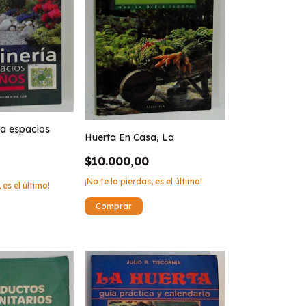
ra espacios
Huerta En Casa, La
$10.000,00
¡No te lo pierdas, es el último!
 es el último!