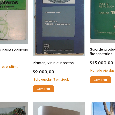
Guia de produ
 interes agricola
fitosanitarios 
$15.000,00
Plantas, virus e insectos
, es el último!
¡No te lo pierdas,
$9.000,00
¡Solo quedan
3
en stock!