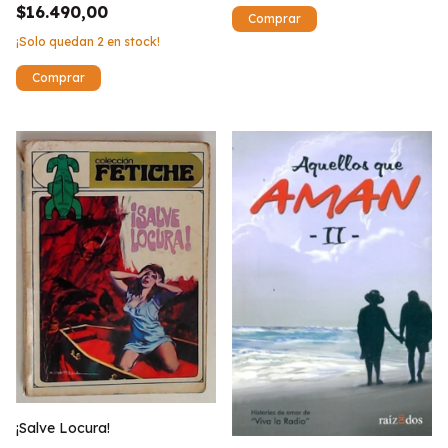
$16.490,00
¡Solo quedan
2
en stock!
¡Salve Locura!