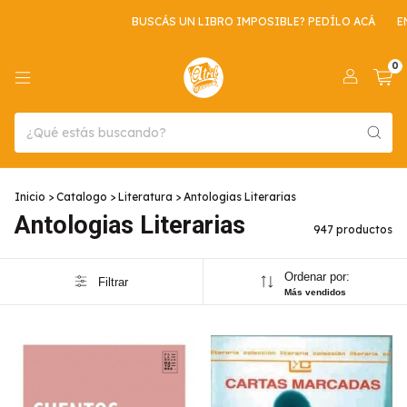
BUSCÁS UN LIBRO IMPOSIBLE? PEDÍLO ACÁ
ENVIO GRATIS PO
0
Inicio
>
Catalogo
>
Literatura
>
Antologias Literarias
Antologias Literarias
947 productos
Ordenar por:
Filtrar
Más vendidos