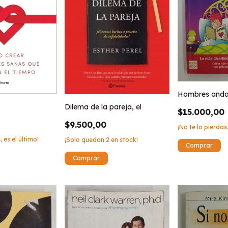
Hombres andan
Dilema de la pareja, el
$15.000,00
$9.500,00
¡No te lo pierdas,
, es el último!
¡Solo quedan
2
en stock!