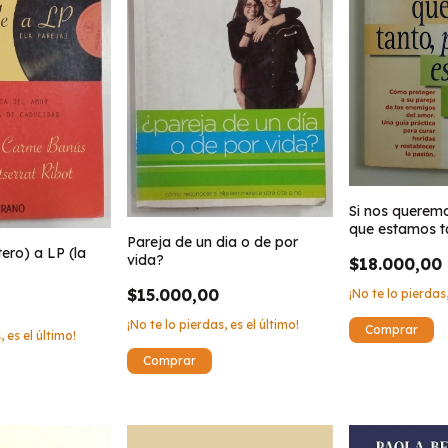
Si nos queremo
que estamos t
Pareja de un dia o de por
tero) a LP (la
vida?
$18.000,00
$15.000,00
¡No te lo pierdas,
¡No te lo pierdas, es el último!
, es el último!