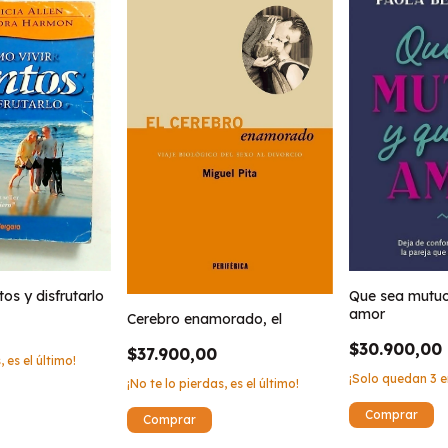
Que sea mutuo
tos y disfrutarlo
amor
Cerebro enamorado, el
$30.900,00
$37.900,00
, es el último!
¡Solo quedan
3
e
¡No te lo pierdas, es el último!