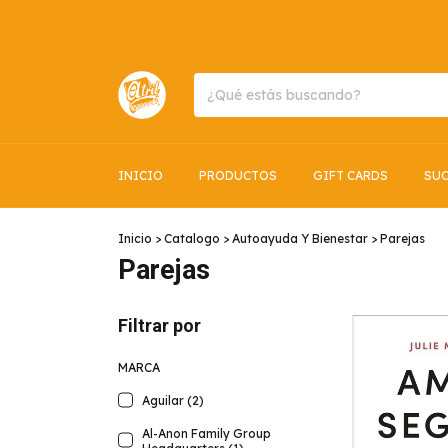
INICIO
PRODUCTOS
GIFT CARDS
SUC
Inicio
>
Catalogo
>
Autoayuda Y Bienestar
>
Parejas
Parejas
Filtrar por
MARCA
Aguilar (2)
Al-Anon Family Group