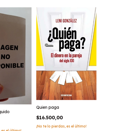
Quien paga
quido
$16.500,00
¡No te lo pierdas, es el último!
 es el último!