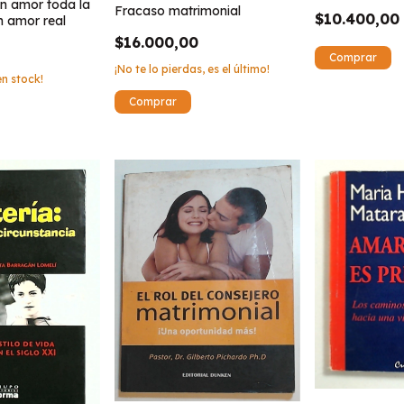
un amor toda la
Fracaso matrimonial
$10.400,00
n amor real
$16.000,00
¡No te lo pierdas, es el último!
n stock!