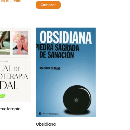
 es el último!
lexoterapia
Obsidiana