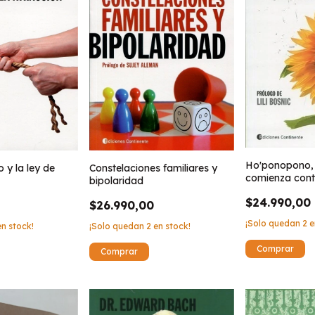
Ho'ponopono, 
y la ley de
Constelaciones familiares y
comienza cont
bipolaridad
$24.990,00
$26.990,00
¡Solo quedan
2
e
n stock!
¡Solo quedan
2
en stock!