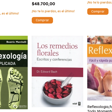
¡No te lo pierdas,
$48.700,00
¡No te lo pierdas, es el último!
, es el último!
Reflexologia,f
Todo Moment