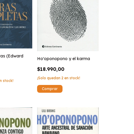
tas (Edward
Ho'oponopono y el karma
$18.990,00
¡Solo quedan
2
en stock!
n stock!