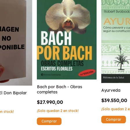
Bach por Bach - Obras
Ayurveda
completas
l Don Bipolar
$39.550,00
$27.990,00
¡Solo quedan
2
e
¡Solo quedan
2
en stock!
n stock!