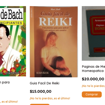
Paginas de Me
Homeopatica
$20.000,00
h para
Guia Facil De Reiki
¡No te lo pierdas,
$15.000,00
¡No te lo pierdas, es el último!
, es el último!