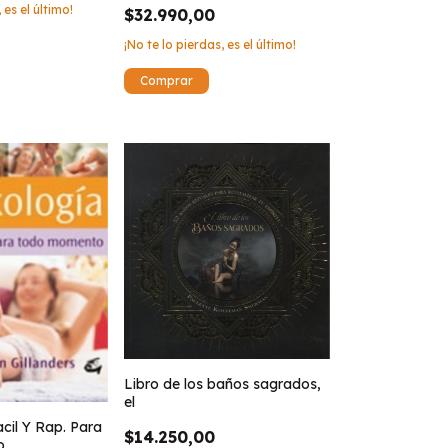
 es el último!
$32.990,00
¡No te lo pierdas, es el último!
Libro de los baños sagrados,
el
acil Y Rap. Para
$14.250,00
o