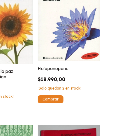
Ho'oponopono
la paz
igo
$18.990,00
¡Solo quedan
2
en stock!
n stock!