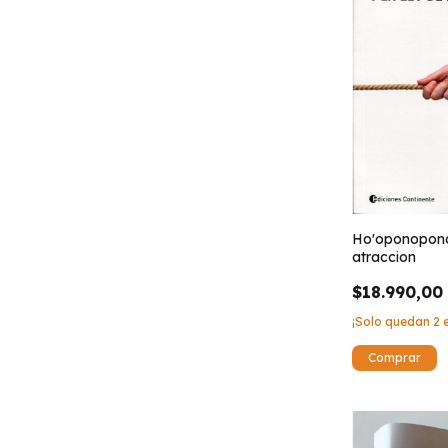
Ho'oponopono 
atraccion
$18.990,00
¡Solo quedan
2
e