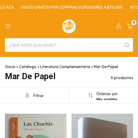
ACÁ
ENVIO GRATIS POR COMPRAS SUPERIORES A $70.000
RETIRO
0
Inicio
>
Catalogo
>
Literatura Complementaria
>
Mar De Papel
Mar De Papel
9 productos
Ordenar por:
Filtrar
Más vendidos