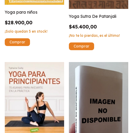
Yoga para niños
Yoga Sutra De Patanjali
$28.900,00
$45.400,00
¡Solo quedan
5
en stock!
¡No te lo pierdas, es el último!