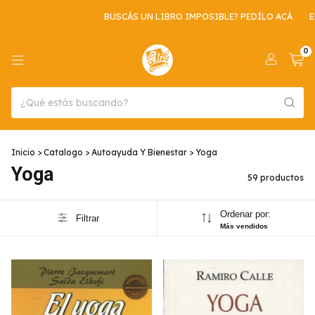
BUSCÁS UN LIBRO IMPOSIBLE? PEDÍLO ACÁ
ENVIO GRATIS POR CO
0
Inicio
>
Catalogo
>
Autoayuda Y Bienestar
>
Yoga
Yoga
59 productos
Ordenar por:
Filtrar
Más vendidos