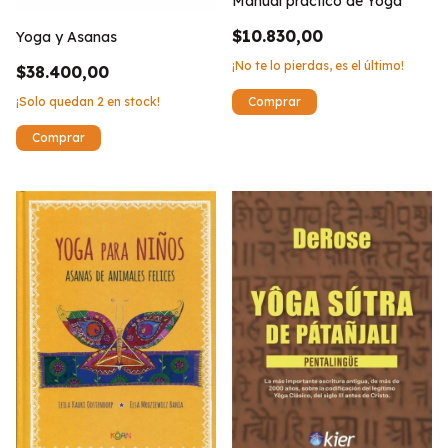
Manual practico de Yoga
$10.830,00
Yoga y Asanas
¡No te lo pierdas, es el último!
$38.400,00
¡Solo quedan
2
en stock!