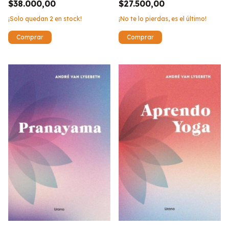
$27.500,00
$38.000,00
¡No te lo pierdas, es el último!
¡Solo quedan
2
en stock!