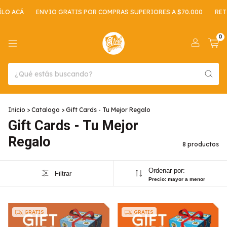
LO ACÁ
ENVIO GRATIS POR COMPRAS SUPERIORES A $70.000
RETI
0
Inicio
>
Catalogo
>
Gift Cards - Tu Mejor Regalo
Gift Cards - Tu Mejor
Regalo
8 productos
Ordenar por:
Filtrar
Precio: mayor a menor
GRATIS
GRATIS