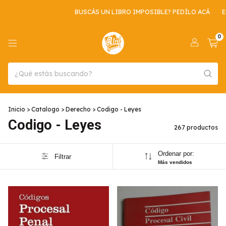
BUSCÁS UN LIBRO IMPOSIBLE? PEDÍLO ACÁ
ENVIO GRATIS POR C
0
Inicio
>
Catalogo
>
Derecho
>
Codigo - Leyes
Codigo - Leyes
267 productos
Ordenar por:
Filtrar
Más vendidos