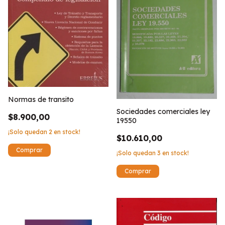
Normas de transito
Sociedades comerciales ley
$8.900,00
19550
¡Solo quedan
2
en stock!
$10.610,00
¡Solo quedan
3
en stock!