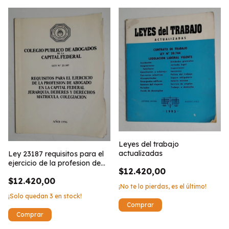
Leyes del trabajo
actualizadas
Ley 23187 requisitos para el
ejercicio de la profesion de
$12.420,00
abogado en la Capital
$12.420,00
Federal 1996
¡No te lo pierdas, es el último!
¡Solo quedan
3
en stock!