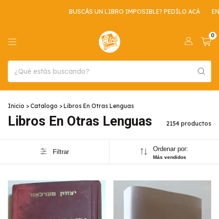
BUSCÁS UN LIBRO IMPOSIBLE? PEDÍLO ACÁ
ENVIO GRATIS POR COM
0
Inicio
>
Catalogo
>
Libros En Otras Lenguas
Libros En Otras Lenguas
2154 productos
Ordenar por:
Filtrar
Más vendidos