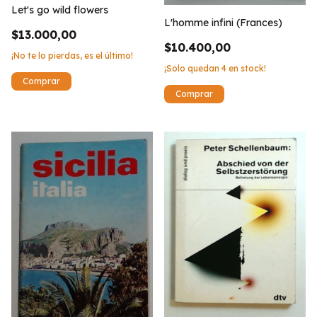
Let's go wild flowers
L'homme infini (Frances)
$13.000,00
$10.400,00
¡No te lo pierdas, es el último!
¡Solo quedan
4
en stock!