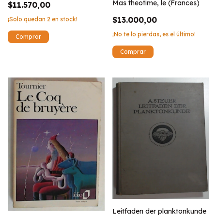
Mas theotime, le (Frances)
$11.570,00
$13.000,00
¡Solo quedan
2
en stock!
¡No te lo pierdas, es el último!
Leitfaden der planktonkunde