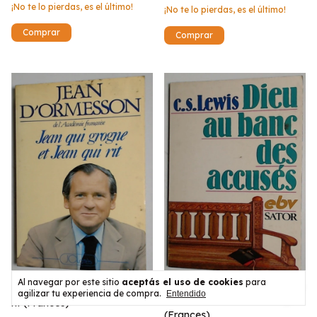
¡No te lo pierdas, es el último!
¡No te lo pierdas, es el último!
Al navegar por este sitio
aceptás el uso de cookies
para
Jean qui grogne et Jean qui
agilizar tu experiencia de compra.
Entendido
Dieu au banc des accuses
rit (Frances)
(Frances)