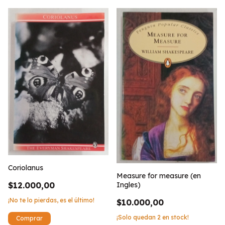
Coriolanus
Measure for measure (en
$12.000,00
Ingles)
¡No te lo pierdas, es el último!
$10.000,00
¡Solo quedan
2
en stock!