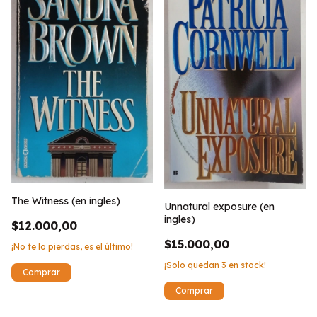
The Witness (en ingles)
Unnatural exposure (en
ingles)
$12.000,00
$15.000,00
¡No te lo pierdas, es el último!
¡Solo quedan
3
en stock!