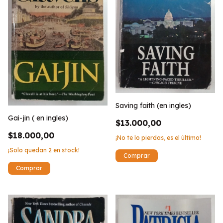
Saving faith (en ingles)
Gai-jin ( en ingles)
$13.000,00
$18.000,00
¡No te lo pierdas, es el último!
¡Solo quedan
2
en stock!