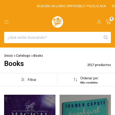
BUSCÁS UN LIBRO IMPOSIBLE? PEDÍLO ACÁ
ENVIO GRATIS POR COMP
0
Inicio
>
Catalogo
>
Books
Books
2517 productos
Ordenar por:
Filtrar
Más vendidos