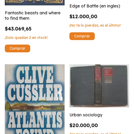
Edge of Battle (en ingles)
Fantastic beasts and where
$12.000,00
to find them
¡No te lo pierdas, es el último!
$43.069,65
¡Solo quedan
2
en stock!
Urban sociology
$20.000,00