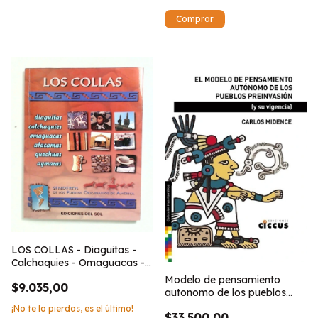
LOS COLLAS - Diaguitas -
Calchaquies - Omaguacas -
Atacamas - Quechuas -
Modelo de pensamiento
$9.035,00
Aymaras
autonomo de los pueblos
preinvasion
¡No te lo pierdas, es el último!
$33.500,00