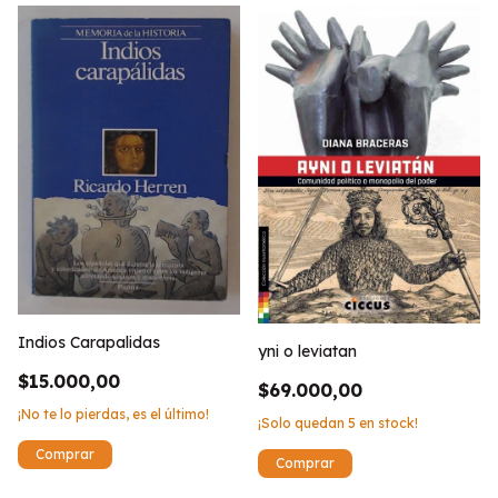
Indios Carapalidas
yni o leviatan
$15.000,00
$69.000,00
¡No te lo pierdas, es el último!
¡Solo quedan
5
en stock!