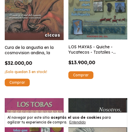
LOS MAYAS - Quiche -
Cura de la angustia en la
Yucatecos - Tzotziles -
cosmovision andina, la
Tzeltales - Kekchis - Chorti -
$13.900,00
lacandones
$32.000,00
¡Solo quedan
3
en stock!
Al navegar por este sitio
aceptás el uso de cookies
para
agilizar tu experiencia de compra.
Entendido