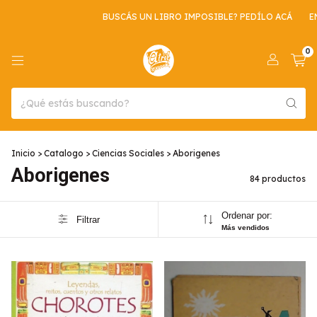
BUSCÁS UN LIBRO IMPOSIBLE? PEDÍLO ACÁ
ENVIO GRATIS POR CO
0
Inicio
>
Catalogo
>
Ciencias Sociales
>
Aborigenes
Aborigenes
84 productos
Ordenar por:
Filtrar
Más vendidos