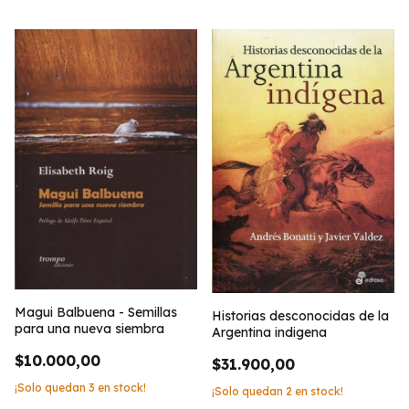
Magui Balbuena - Semillas
Historias desconocidas de la
para una nueva siembra
Argentina indigena
$10.000,00
$31.900,00
¡Solo quedan
3
en stock!
¡Solo quedan
2
en stock!