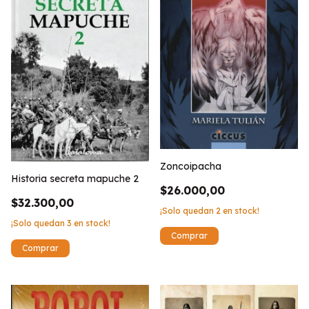
Zoncoipacha
Historia secreta mapuche 2
$26.000,00
$32.300,00
¡Solo quedan
2
en stock!
¡Solo quedan
3
en stock!