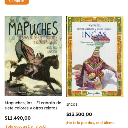
Mapuches, los - El caballo de
Incas
siete colores y otros relatos
$13.500,00
$11.490,00
¡No te lo pierdas, es el último!
¡Solo quedan
2
en stock!