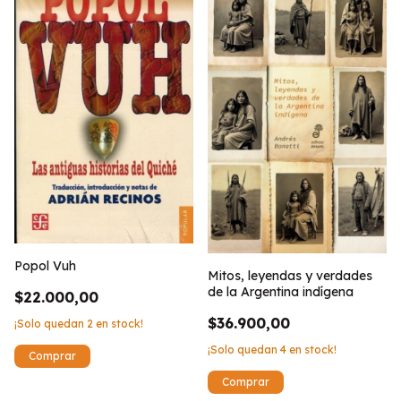
Popol Vuh
Mitos, leyendas y verdades
de la Argentina indígena
$22.000,00
$36.900,00
¡Solo quedan
2
en stock!
¡Solo quedan
4
en stock!