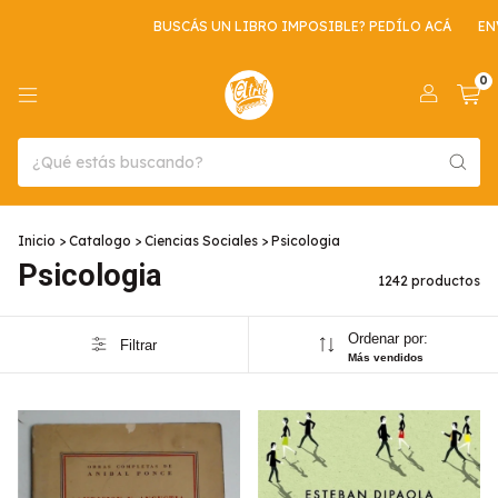
BUSCÁS UN LIBRO IMPOSIBLE? PEDÍLO ACÁ
ENVIO GRATIS POR C
0
Inicio
>
Catalogo
>
Ciencias Sociales
>
Psicologia
Psicologia
1242 productos
Ordenar por:
Filtrar
Más vendidos