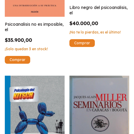
Libro negro del psicoanalisis,
el
$40.000,00
Psicoanalisis no es imposible,
el
¡No te lo pierdas, es el último!
$35.900,00
¡Solo quedan
3
en stock!