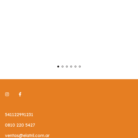
541122991231
0810 220 5427
ventas@elatril.com.ar