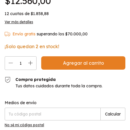
$12.560,00
12
cuotas de
$1.858,88
Ver más detalles
Envío gratis
superando los
$70.000,00
¡Solo quedan
2
en stock!
Compra protegida
Tus datos cuidados durante toda la compra.
Entregas para el CP:
Cambiar CP
Medios de envío
Calcular
No sé mi código postal