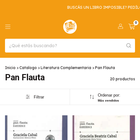
BUSCÁS UN LIBRO IMPOSIBLE? PEDÍLO ACÁ
0
Inicio
>
Catalogo
>
Literatura Complementaria
>
Pan Flauta
Pan Flauta
20 productos
Ordenar por:
Filtrar
Más vendidos