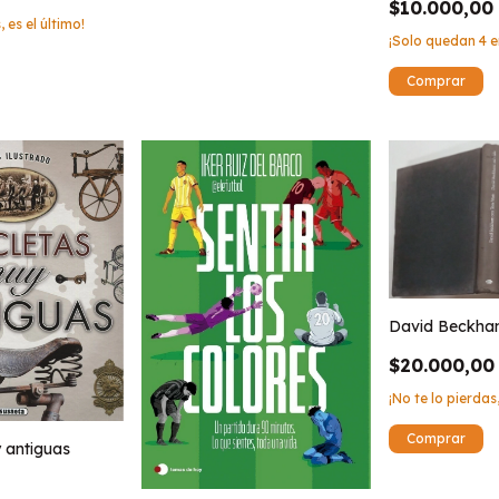
$10.000,00
, es el último!
¡Solo quedan
4
e
David Beckham
$20.000,00
¡No te lo pierdas,
y antiguas