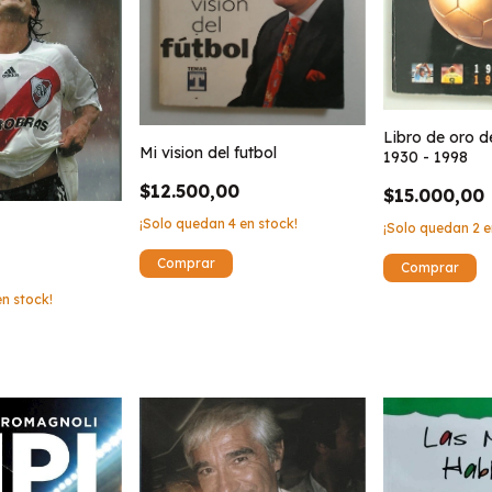
Libro de oro de
Mi vision del futbol
1930 - 1998
$12.500,00
$15.000,00
¡Solo quedan
4
en stock!
¡Solo quedan
2
e
n stock!