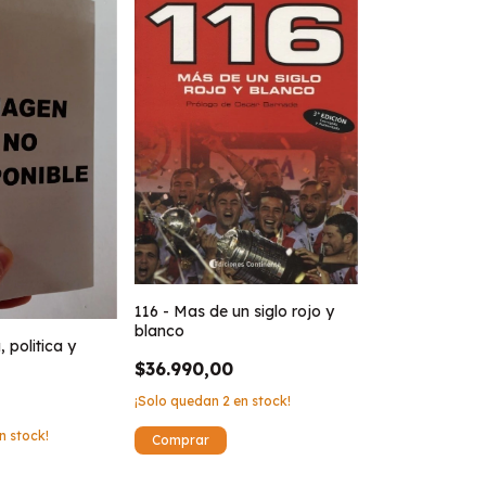
116 - Mas de un siglo rojo y
blanco
, politica y
$36.990,00
¡Solo quedan
2
en stock!
n stock!