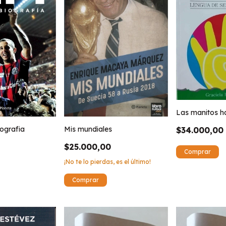
Las manitos h
Mis mundiales
iografia
$34.000,00
$25.000,00
¡No te lo pierdas, es el último!