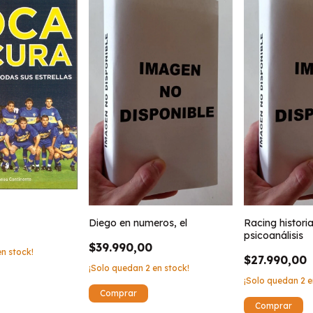
Diego en numeros, el
Racing historia
psicoanálisis
$39.990,00
n stock!
$27.990,00
¡Solo quedan
2
en stock!
¡Solo quedan
2
e