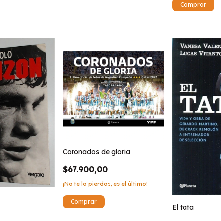
Coronados de gloria
$67.900,00
¡No te lo pierdas, es el último!
El tata