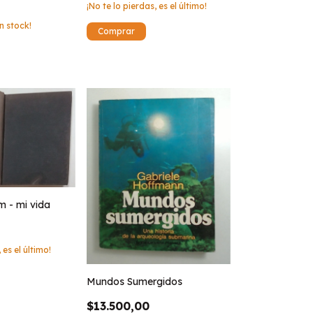
¡No te lo pierdas, es el último!
n stock!
 - mi vida
 es el último!
Mundos Sumergidos
$13.500,00