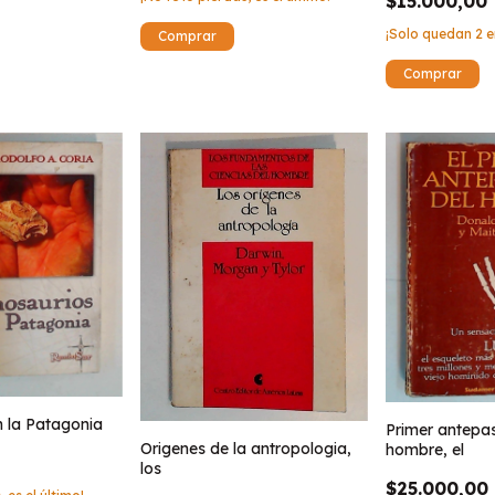
$15.000,00
¡Solo quedan
2
e
n la Patagonia
Primer antepa
Origenes de la antropologia,
hombre, el
los
$25.000,00