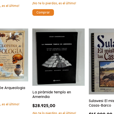
¡No te lo pierdas, es el último!
, es el último!
De Arqueologia
La pirámide templo en
Amerindia
Sulawesi El mis
, es el último!
Casas-Barco
$28.925,00
¡No te lo pierdas, es el último!