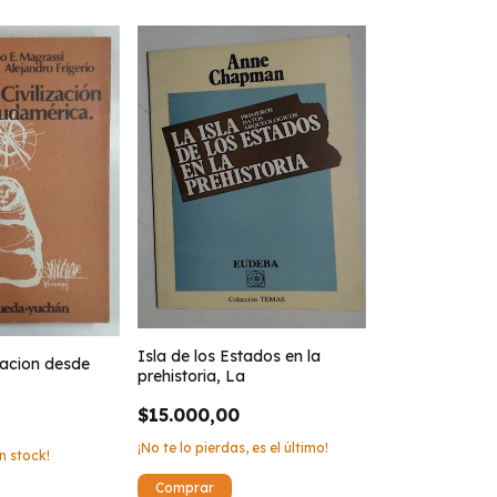
Isla de los Estados en la
izacion desde
prehistoria, La
$15.000,00
¡No te lo pierdas, es el último!
n stock!