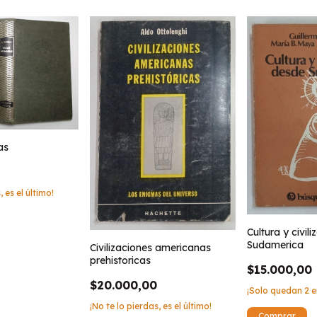
as
, es el último!
Cultura y civil
Sudamerica
Civilizaciones americanas
prehistoricas
$15.000,00
$20.000,00
¡Solo quedan
2
e
¡No te lo pierdas, es el último!