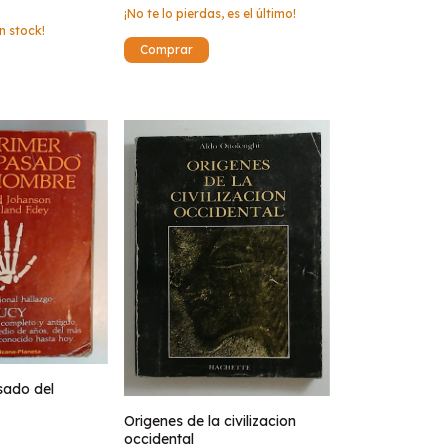
¡No te lo pierdas, es el último!
n stock!
sado del
Origenes de la civilizacion
occidental