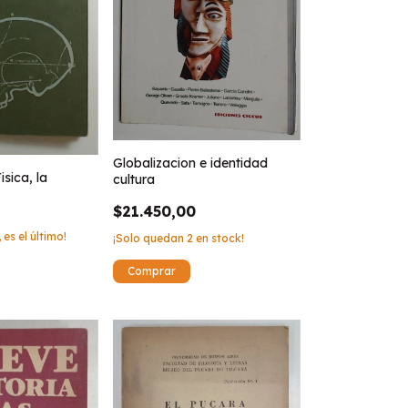
Globalizacion e identidad
sica, la
cultura
$21.450,00
 es el último!
¡Solo quedan
2
en stock!