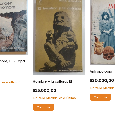
mbre, El - Tapa
Antropologia
$20.000,00
Hombre y la cultura, El
, es el último!
¡No te lo pierdas,
$15.000,00
¡No te lo pierdas, es el último!