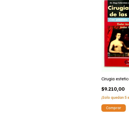
Cirugia estet
$9.210,00
¡Solo quedan
5
e