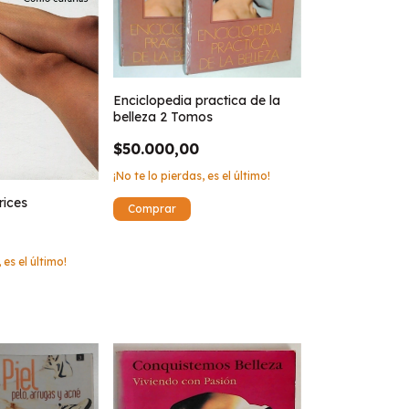
Enciclopedia practica de la
belleza 2 Tomos
$50.000,00
¡No te lo pierdas, es el último!
rices
 es el último!