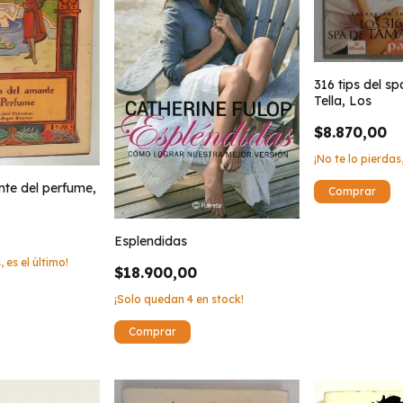
316 tips del s
Tella, Los
$8.870,00
¡No te lo pierdas,
nte del perfume,
0
Esplendidas
, es el último!
$18.900,00
¡Solo quedan
4
en stock!