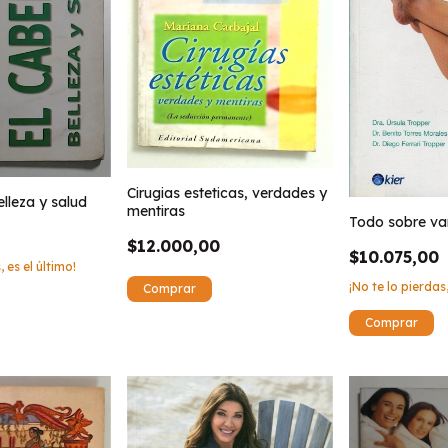
Cirugias esteticas, verdades y
elleza y salud
mentiras
Todo sobre va
$12.000,00
$10.075,00
, es el último!
¡No te lo pierdas,