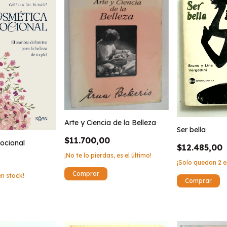
Arte y Ciencia de la Belleza
Ser bella
$11.700,00
ocional
$12.485,00
¡No te lo pierdas, es el último!
¡Solo quedan
2
e
n stock!