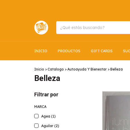
INICIO
PRODUCTOS
GIFT CARDS
SUC
Inicio
>
Catalogo
>
Autoayuda Y Bienestar
>
Belleza
Belleza
Filtrar por
MARCA
Agea (1)
Aguilar (2)