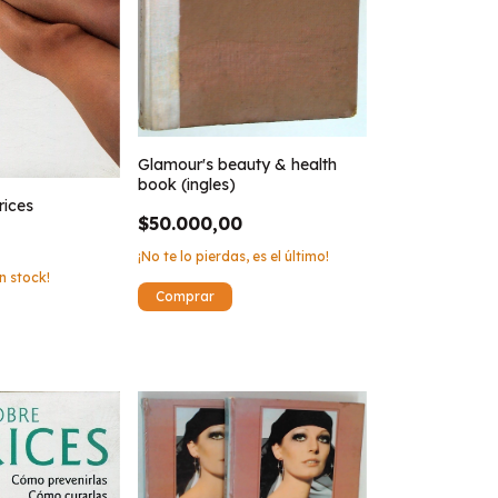
Glamour's beauty & health
book (ingles)
rices
$50.000,00
¡No te lo pierdas, es el último!
n stock!