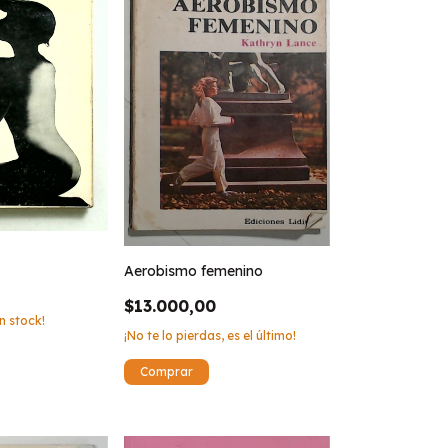
Aerobismo femenino
$13.000,00
n stock!
¡No te lo pierdas, es el último!