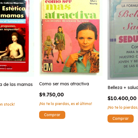
Como ser mas atractiva
ica de las mamas
Belleza + salu
$9.750,00
$10.400,00
¡No te lo pierdas, es el último!
n stock!
¡No te lo pierdas,