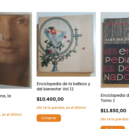
Enciclopedia de la belleza y
del bienestar Vol II
Enciclopedia d
na, la
$10.400,00
Tomo I
¡No te lo pierdas, es el último!
$11.830,00
, es el último!
¡No te lo pierdas,