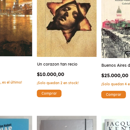
Un corazon tan recio
Buenos Aires d
$10.000,00
$25.000,00
, es el último!
¡Solo quedan
2
en stock!
¡Solo quedan
4
e