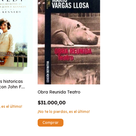
 historicas
con John F.
Obra Reunida Teatro
$31.000,00
 es el último!
¡No te lo pierdas, es el último!