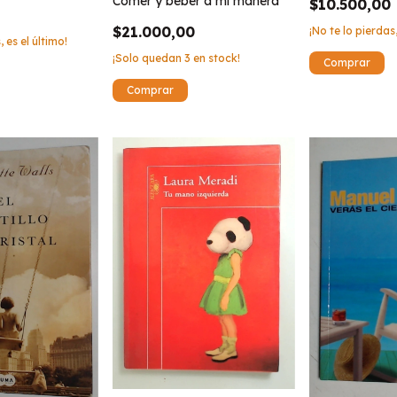
Comer y beber a mi manera
$10.500,00
$21.000,00
¡No te lo pierdas,
, es el último!
¡Solo quedan
3
en stock!