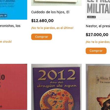
Cuidado de los hijos, El
$12.680,00
onistas, las
Nestor, el pres
¡No te lo pierdas, es el último!
$27.000,00
n stock!
¡No te lo pierdas,