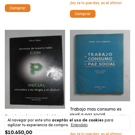
¡No te lo pierdas, es el último!
Trabajo mas consumo es
igual a paz social
Terminos de nuestra habla
Al navegar por este sitio
aceptás el uso de cookies
para
con P Inicial Vinculados a las
$12.560,00
agilizar tu experiencia de compra.
Entendido
drogas y el alcohol
$10.650,00
¡No te lo pierdas, es el último!