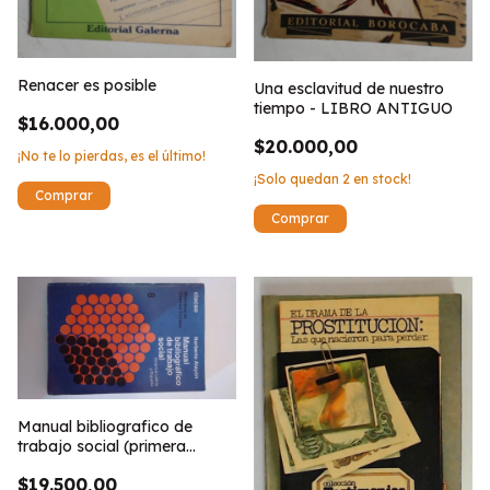
Renacer es posible
Una esclavitud de nuestro
tiempo - LIBRO ANTIGUO
$16.000,00
$20.000,00
¡No te lo pierdas, es el último!
¡Solo quedan
2
en stock!
Manual bibliografico de
trabajo social (primera
edición: 1984)
$19.500,00