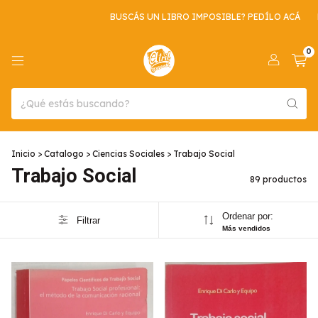
BUSCÁS UN LIBRO IMPOSIBLE? PEDÍLO ACÁ
ENVIO GRATIS POR C
0
Inicio
>
Catalogo
>
Ciencias Sociales
>
Trabajo Social
Trabajo Social
89 productos
Ordenar por:
Filtrar
Más vendidos