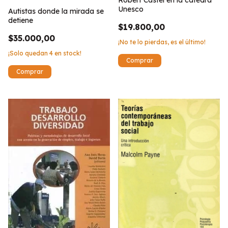
Robert Castel en la catedra
Unesco
Autistas donde la mirada se
detiene
$19.800,00
$35.000,00
¡No te lo pierdas, es el último!
¡Solo quedan
4
en stock!