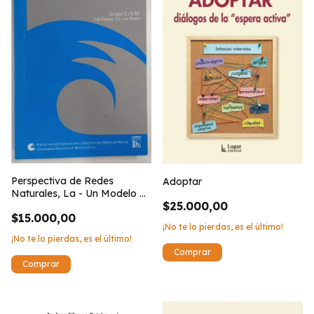
Perspectiva de Redes
Adoptar
Naturales, La - Un Modelo de
$25.000,00
Trabajo para el Servicio
$15.000,00
Social
¡No te lo pierdas, es el último!
¡No te lo pierdas, es el último!