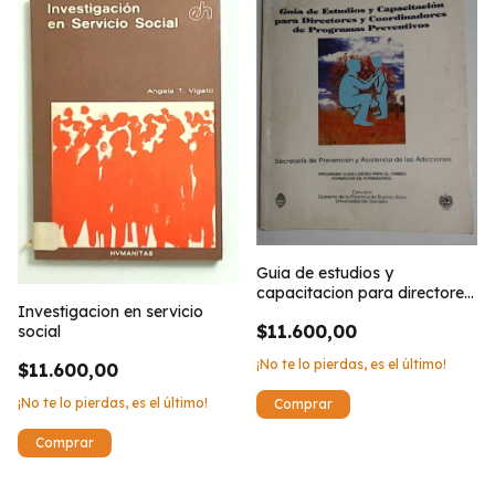
Guia de estudios y
capacitacion para directores
Investigacion en servicio
y coordinadores de
$11.600,00
social
programas preventivos
¡No te lo pierdas, es el último!
$11.600,00
¡No te lo pierdas, es el último!