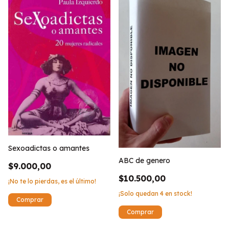
Sexoadictas o amantes
ABC de genero
$9.000,00
$10.500,00
¡No te lo pierdas, es el último!
¡Solo quedan
4
en stock!