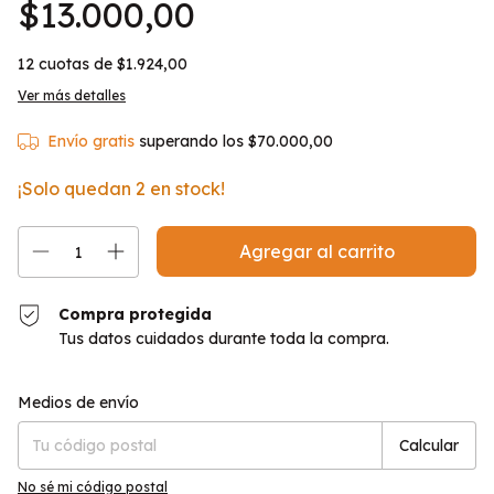
$13.000,00
12
cuotas de
$1.924,00
Ver más detalles
Envío gratis
superando los
$70.000,00
¡Solo quedan
2
en stock!
Compra protegida
Tus datos cuidados durante toda la compra.
Entregas para el CP:
Cambiar CP
Medios de envío
Calcular
No sé mi código postal