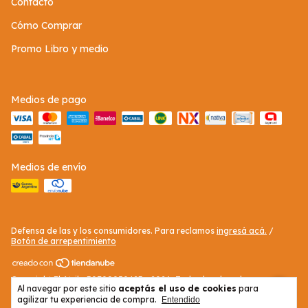
Contacto
Cómo Comprar
Promo Libro y medio
Medios de pago
Medios de envío
Defensa de las y los consumidores. Para reclamos
ingresá acá.
/
Botón de arrepentimiento
Copyright El Atril - 30709050423 - 2026. Todos los derechos
Al navegar por este sitio
aceptás el uso de cookies
para
reservados.
agilizar tu experiencia de compra.
Entendido