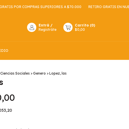
OR COMPRAS SUPERIORES A $70.000
RETIRO GRATIS EN NUESTRAS S
Entrá
/
Carrito
(
0
)
Registráte
$0,00
EDIO
Ciencias Sociales
>
Genero
>
Lopez, las
s
0,00
053,20