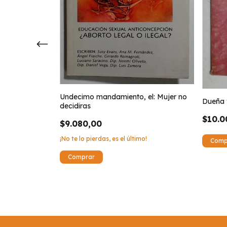
Undecimo mandamiento, el: Mujer no
Dueña 
decidiras
$10.0
$9.080,00
¡No te lo pierdas, es el último!