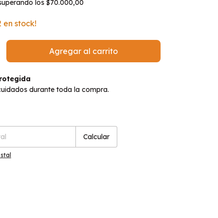
superando los
$70.000,00
2
en stock!
rotegida
cuidados durante toda la compra.
P:
Cambiar CP
Calcular
stal