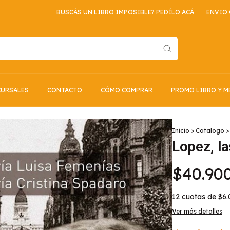
BUSCÁS UN LIBRO IMPOSIBLE? PEDÍLO ACÁ
ENVIO GRATIS P
URSALES
CONTACTO
CÓMO COMPRAR
PROMO LIBRO Y M
Inicio
>
Catalogo
>
Lopez, la
$40.90
12
cuotas de
$6.
Ver más detalles