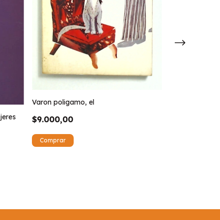
Cuestion Homo
Varon poligamo, el
$10.490,00
jeres
$9.000,00
¡No te lo pierdas,