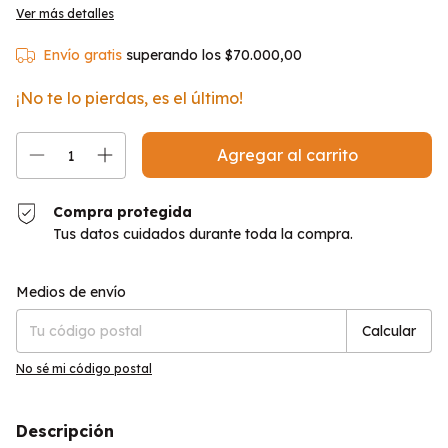
Ver más detalles
Envío gratis
superando los
$70.000,00
¡No te lo pierdas, es el último!
Compra protegida
Tus datos cuidados durante toda la compra.
Entregas para el CP:
Cambiar CP
Medios de envío
Calcular
No sé mi código postal
Descripción