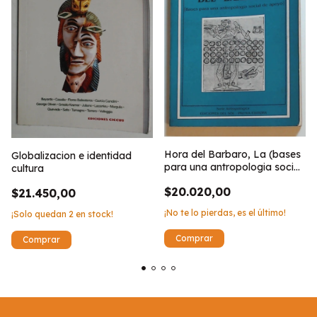
Hora del Barbaro, La (bases
Globalizacion e identidad
para una antropologia social
cultura
de apoyo)
$20.020,00
$21.450,00
¡No te lo pierdas, es el último!
¡Solo quedan
2
en stock!