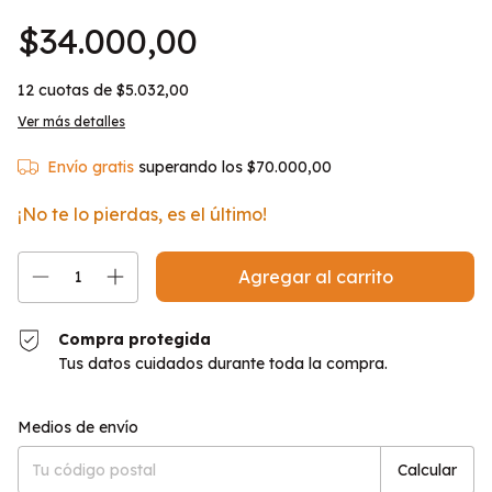
$34.000,00
12
cuotas de
$5.032,00
Ver más detalles
Envío gratis
superando los
$70.000,00
¡No te lo pierdas, es el último!
Compra protegida
Tus datos cuidados durante toda la compra.
Entregas para el CP:
Cambiar CP
Medios de envío
Calcular