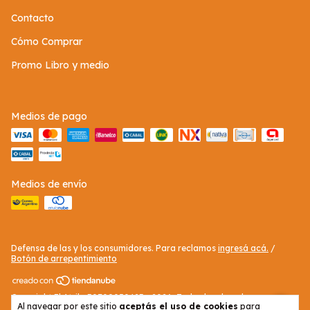
Contacto
Cómo Comprar
Promo Libro y medio
Medios de pago
Medios de envío
Defensa de las y los consumidores. Para reclamos
ingresá acá.
/
Botón de arrepentimiento
Copyright El Atril - 30709050423 - 2026. Todos los derechos
Al navegar por este sitio
aceptás el uso de cookies
para
reservados.