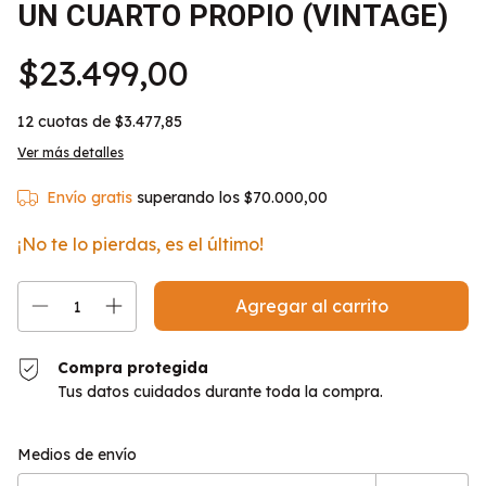
UN CUARTO PROPIO (VINTAGE)
$23.499,00
12
cuotas de
$3.477,85
Ver más detalles
Envío gratis
superando los
$70.000,00
¡No te lo pierdas, es el último!
Compra protegida
Tus datos cuidados durante toda la compra.
Entregas para el CP:
Cambiar CP
Medios de envío