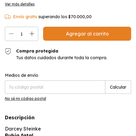
Ver más detalles
Envío gratis
superando los
$70.000,00
Compra protegida
Tus datos cuidados durante toda la compra.
Entregas para el CP:
Cambiar CP
Medios de envío
Calcular
No sé mi código postal
Descripción
Darcey Steinke
Rubia fatal