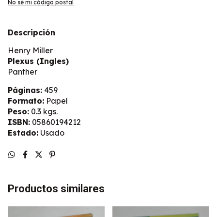
No sé mi código postal
Descripción
Henry Miller
Plexus (Ingles)
Panther
Páginas:
459
Formato:
Papel
Peso:
0.3 kgs.
ISBN:
05860194212
Estado:
Usado
Productos similares