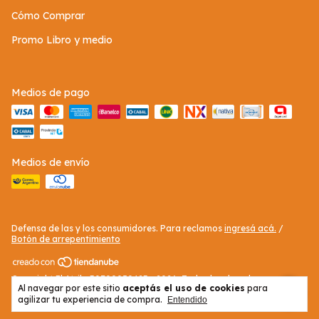
Cómo Comprar
Promo Libro y medio
Medios de pago
Medios de envío
Defensa de las y los consumidores. Para reclamos
ingresá acá.
/
Botón de arrepentimiento
Copyright El Atril - 30709050423 - 2026. Todos los derechos
Al navegar por este sitio
aceptás el uso de cookies
para
reservados.
agilizar tu experiencia de compra.
Entendido