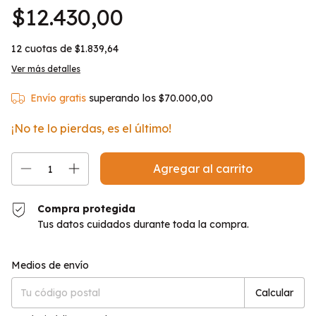
$12.430,00
12
cuotas de
$1.839,64
Ver más detalles
Envío gratis
superando los
$70.000,00
¡No te lo pierdas, es el último!
Compra protegida
Tus datos cuidados durante toda la compra.
Entregas para el CP:
Cambiar CP
Medios de envío
Calcular