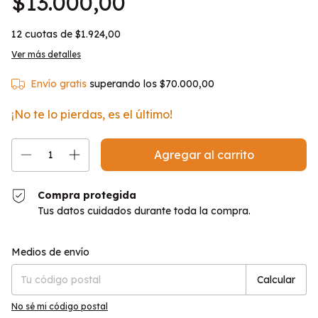
$13.000,00
12
cuotas de
$1.924,00
Ver más detalles
Envío gratis
superando los
$70.000,00
¡No te lo pierdas, es el último!
Compra protegida
Tus datos cuidados durante toda la compra.
Entregas para el CP:
Cambiar CP
Medios de envío
Calcular
No sé mi código postal