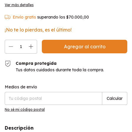
Ver más detalles
Envío gratis
superando los
$70.000,00
¡No te lo pierdas, es el último!
Compra protegida
Tus datos cuidados durante toda la compra.
Entregas para el CP:
Cambiar CP
Medios de envío
Calcular
No sé mi código postal
Descripción