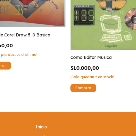
e Corel Draw 5. 0 Basico
60,00
 pierdas, es el último!
Como Editar Musica
$10.000,00
¡Solo quedan
2
en stock!
Inicio