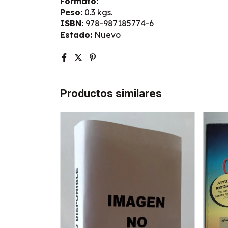
Formato:
Peso:
0.3 kgs.
ISBN:
978-987185774-6
Estado:
Nuevo
Productos similares