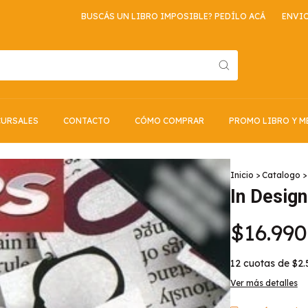
BUSCÁS UN LIBRO IMPOSIBLE? PEDÍLO ACÁ
ENVIO GRATI
URSALES
CONTACTO
CÓMO COMPRAR
PROMO LIBRO Y M
Inicio
>
Catalogo
>
In Desig
$16.990
12
cuotas de
$2.
Ver más detalles