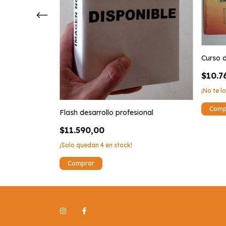
Curso d
$10.7
¡No te lo
Flash desarrollo profesional
$11.590,00
¡Solo quedan
4
en stock!