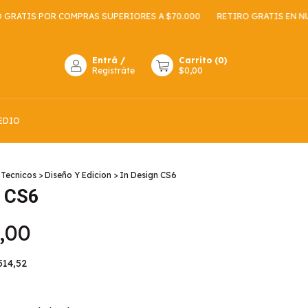
S POR COMPRAS SUPERIORES A $70.000
RETIRO GRATIS EN NUESTR
Entrá
/
Carrito
(
0
)
Registráte
$0,00
EDIO
Tecnicos
>
Diseño Y Edicion
>
In Design CS6
n CS6
,00
514,52