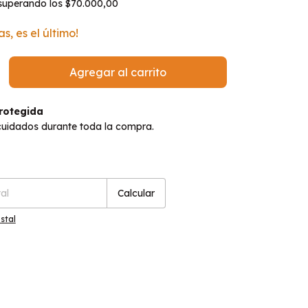
superando los
$70.000,00
as, es el último!
rotegida
cuidados durante toda la compra.
P:
Cambiar CP
Calcular
stal