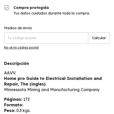
Compra protegida
Tus datos cuidados durante toda la compra.
Entregas para el CP:
Cambiar CP
Medios de envío
Calcular
No sé mi código postal
Descripción
AA.VV.
Home pro Guide to Electrical Installation and
Repair, The (ingles)
Minnessota Mining and Manufacturing Company
Páginas:
172
Formato:
Peso:
0.3 kgs.