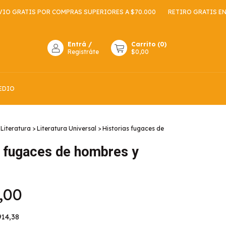
IS POR COMPRAS SUPERIORES A $70.000
RETIRO GRATIS EN NUEST
Entrá
/
Carrito
(
0
)
Registráte
$0,00
EDIO
Literatura
>
Literatura Universal
>
Historias fugaces de
s fugaces de hombres y
,00
914,38