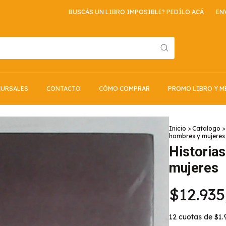
BUSCÁS UN LIBRO IMPOSIBLE? PEDÍLO ACÁ
ENVIO GRAT
URSALES
CONTACTO
CÓMO COMPRAR
PROMO LIBRO Y M
Inicio
>
Catalogo
>
hombres y mujeres
Historia
mujeres
$12.935
12
cuotas de
$1.