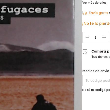
Ver más detalles
Envío gratis
¡No te lo pierd
Compra p
Tus datos 
Entregas para el C
Medios de envío
No sé mi código po