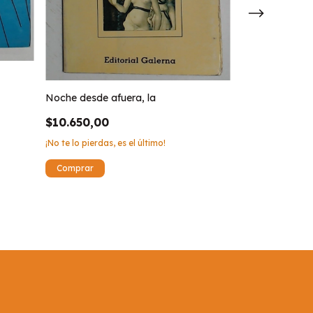
La respuesta
Noche desde afuera, la
$12.560,00
$10.650,00
¡Solo quedan
4
en
¡No te lo pierdas, es el último!