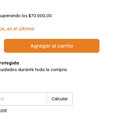
superando los
$70.000,00
as, es el último!
rotegida
cuidados durante toda la compra.
P:
Cambiar CP
Calcular
stal