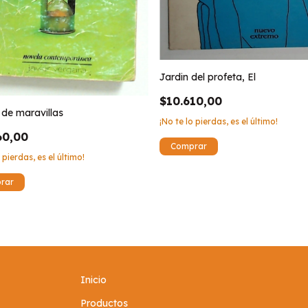
Jardin del profeta, El
$10.610,00
de maravillas
¡No te lo pierdas, es el último!
60,00
 pierdas, es el último!
Inicio
Productos