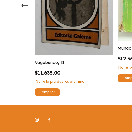
Mundo 
$12.5
Vagabundo, El
¡No te lo
$11.635,00
¡No te lo pierdas, es el último!