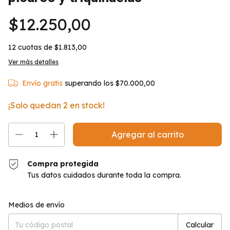
$12.250,00
12
cuotas de
$1.813,00
Ver más detalles
Envío gratis
superando los
$70.000,00
¡Solo quedan
2
en stock!
Compra protegida
Tus datos cuidados durante toda la compra.
Entregas para el CP:
Cambiar CP
Medios de envío
Calcular