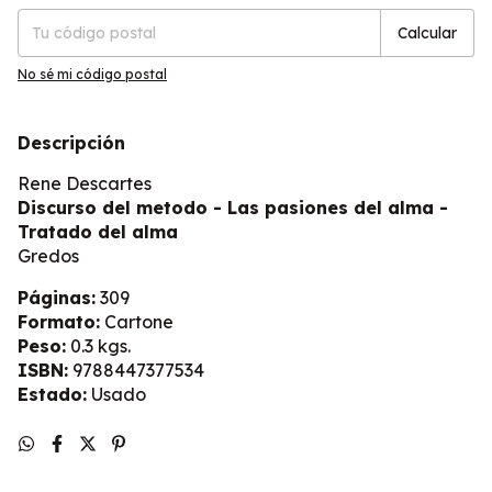
Calcular
No sé mi código postal
Descripción
Rene Descartes
Discurso del metodo - Las pasiones del alma -
Tratado del alma
Gredos
Páginas:
309
Formato:
Cartone
Peso:
0.3 kgs.
ISBN:
9788447377534
Estado:
Usado