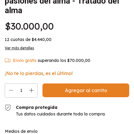
pasiones del alma - Tratado del
alma
$30.000,00
12
cuotas de
$4.440,00
Ver más detalles
Envío gratis
superando los
$70.000,00
¡No te lo pierdas, es el último!
Compra protegida
Tus datos cuidados durante toda la compra.
Entregas para el CP:
Cambiar CP
Medios de envío