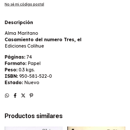
No sé mi código postal
Descripción
Alma Maritano
Casamiento del numero Tres, el
Ediciones Colihue
Páginas:
74
Formato:
Papel
Peso:
0.3 kgs.
ISBN:
950-581-522-0
Estado:
Nuevo
Productos similares