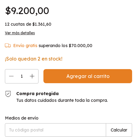
$9.200,00
12
cuotas de
$1.361,60
Ver más detalles
Envío gratis
superando los
$70.000,00
¡Solo quedan
2
en stock!
Compra protegida
Tus datos cuidados durante toda la compra.
Entregas para el CP:
Cambiar CP
Medios de envío
Calcular