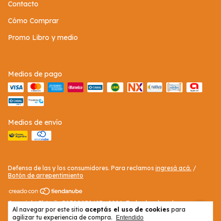
Contacto
Cómo Comprar
Promo Libro y medio
Medios de pago
Medios de envío
Defensa de las y los consumidores. Para reclamos
ingresá acá.
/
Botón de arrepentimiento
Copyright El Atril - 30709050423 - 2026. Todos los derechos
Al navegar por este sitio
aceptás el uso de cookies
para
reservados.
agilizar tu experiencia de compra.
Entendido