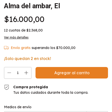
Alma del ambar, El
$16.000,00
12
cuotas de
$2.368,00
Ver más detalles
Envío gratis
superando los
$70.000,00
¡Solo quedan
2
en stock!
Compra protegida
Tus datos cuidados durante toda la compra.
Entregas para el CP:
Cambiar CP
Medios de envío